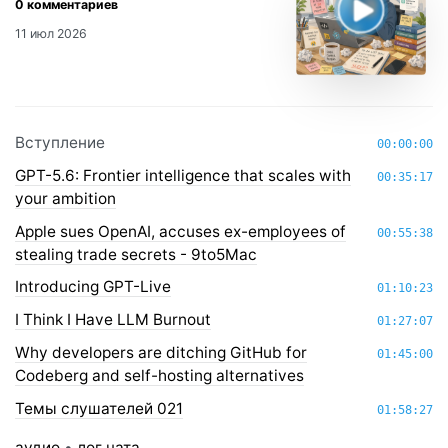
11 июл 2026
Вступление
00:00:00
GPT-5.6: Frontier intelligence that scales with
00:35:17
your ambition
Apple sues OpenAI, accuses ex-employees of
00:55:38
stealing trade secrets - 9to5Mac
Introducing GPT-Live
01:10:23
I Think I Have LLM Burnout
01:27:07
Why developers are ditching GitHub for
01:45:00
Codeberg and self-hosting alternatives
Темы слушателей 021
01:58:27
аудио
•
лог чата