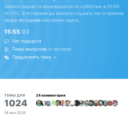
Запись подкаста производится по субботам, в 20:00
по UTC. В это время вы можете слушать нас в прямом
эфире
по ссылке
или прямо здесь.
15:55
:03
Чат подкаста
Темы выпусков
от авторов
Предложить тему
→
ТЕМЫ ДЛЯ
1024
28 июл 2026